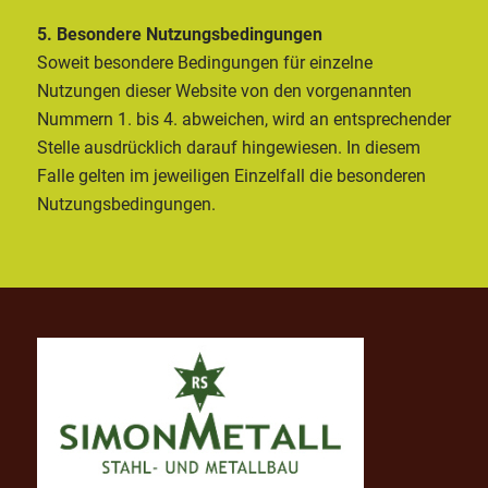
5. Besondere Nutzungsbedingungen
Soweit besondere Bedingungen für einzelne
Nutzungen dieser Website von den vorgenannten
Nummern 1. bis 4. abweichen, wird an entsprechender
Stelle ausdrücklich darauf hingewiesen. In diesem
Falle gelten im jeweiligen Einzelfall die besonderen
Nutzungsbedingungen.